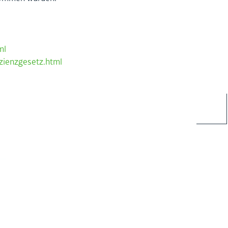
ml
ie​nzge​setz.​html
MA­NAGE­MENT­BE­RA­TUNG
ISO 9001
ISO 14001