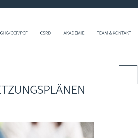
GHG/CCF/PCF
CSRD
AKA­DE­MIE
TEAM & KON­TAKT
ET­ZUNGS­PLÄ­NEN