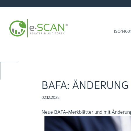
ISO 1400
zu­rück zur Start­sei­te mit NEWS
BAFA: ÄN­DE­RUNG
02.12.2025
Neue BA­FA-Merk­blät­ter und mit Än­de­run­