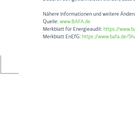
Nä­he­re In­for­ma­tio­nen und wei­te­re Än­de
Quel­le:
www.​BAFA.​de
Merk­blatt für En­er­gie­au­dit:
https://​www.​
Merk­blatt EnEfG:
https://​www.​bafa.​de/​S
KON­TAKT ZU UNS
ER­FAH­RUNG
TEL Mag­de­burg: 0391 9909 69 50
Re­fe­ren­zen
TEL Aschers­le­ben: 03473 840 8008
EN­ER­GIE­AU­DIT