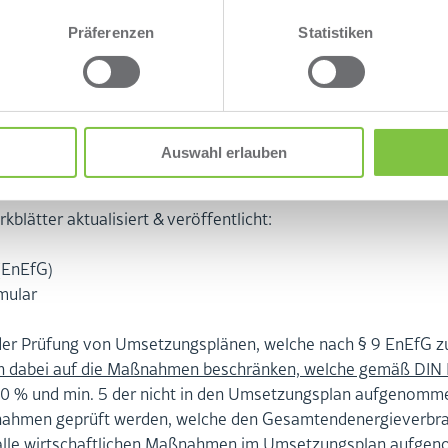
Präferenzen
Statistiken
Auswahl erlauben
t­ter ak­tua­li­siert & ver­öf­fent­licht:
z (EnEfG)
­mu­lar
er Prü­fung von Um­set­zungs­plä­nen, wel­che nach § 9 EnEfG zu er
sich dabei auf die Maß­nah­men be­schrän­ken, wel­che gemäß DIN E
 40 % und min. 5 der nicht in den Um­set­zungs­plan auf­ge­nom­
ß­nah­men ge­prüft wer­den, wel­che den Ge­sam­tend­ener­gie­ver
 alle wirt­schaft­li­chen Maß­nah­men im Um­set­zungs­plan auf­ge