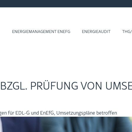
1
EN­ER­GIE­MA­NAGE­MENT ENEFG
ENERGIEAUDIT
THG/
 BZGL. PRÜ­FUNG VON UM­S
gen für EDL-G und EnEfG, Um­set­zungs­plä­ne be­trof­fen