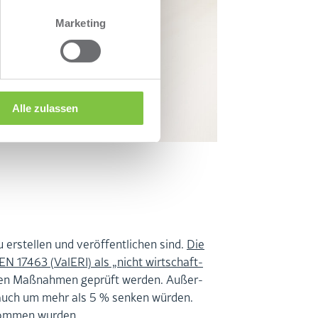
Marketing
Alle zulassen
­stel­len und ver­öf­fent­li­chen sind.
Die
N 17463 (Va­lE­RI) als „nicht wirt­schaft­
men Maß­nah­men ge­prüft wer­den. Au­ßer­
­brauch um mehr als 5 % sen­ken wür­den.
­nom­men wur­den.