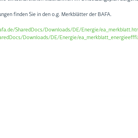
­run­gen fin­den Sie in den o.g. Merk­blät­ter der BAFA.
bafa.​de/​SharedDocs/​Downloads/​DE/​Energie/​ea_​merkblatt.​ht
haredDocs/​Downloads/​DE/​Energie/​ea_​merkblatt_​ene​rgie​efff​iz
NACH­HAL­TIG­KEIT
CSRD
CO2-Bi­lan­zie­rung GHG/ISO