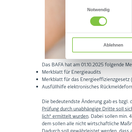
Einwilligungsauswahl
Notwendig
Ablehnen
Das BAFA hat am 01.10.2025 fol­gen­de Merk­blä
Merk­blatt für En­er­gie­au­dits
Merk­blatt für das En­er­gie­ef­fi­zi­enz­ge­set
Aus­füll­hil­fe elek­tro­ni­sches Rück­mel­de­for
Die be­deu­tends­te Än­de­rung gab es bzgl. d
Prü­fung durch un­ab­hän­gi­ge Drit­te soll 
lich“ er­mit­telt wur­den
. Dabei sol­len min.
dem sol­len alle nicht wirt­schaft­li­che Ma
Da­durch soll ge­währ­leis­tet wer­den, dass