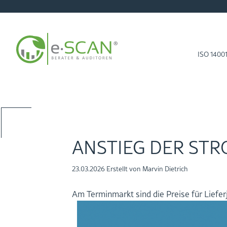
ISO 1400
zu­rück zur Start­sei­te mit NEWS
AN­STIEG DER STR
23.03.2026
Er­stellt von
Mar­vin Diet­rich
Am Ter­min­markt sind die Prei­se für Lie­fer­j