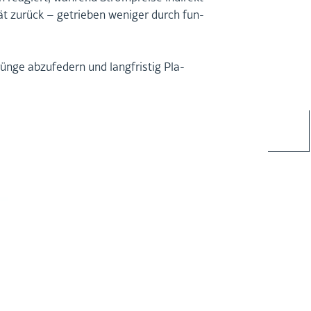
­tät zu­rück – ge­trie­ben we­ni­ger durch fun­
ün­ge ab­zu­fe­dern und lang­fris­tig Pla­
MA­NAGE­MENT­BE­RA­TUNG
ISO 9001
ISO 14001
ISO 50001