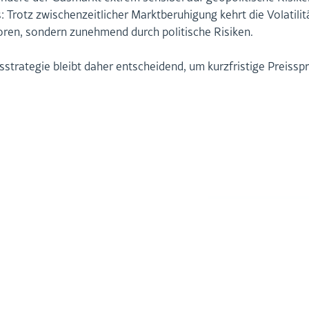
: Trotz zwi­schen­zeit­li­cher Markt­be­ru­hi­gung kehrt die Vo­la­ti­li
­ren, son­dern zu­neh­mend durch po­li­ti­sche Ri­si­ken.
s­stra­te­gie bleibt daher ent­schei­dend, um kurz­fris­ti­ge Preis­spr
NACH­HAL­TIG­KEIT
CSRD
CO2-Bi­lan­zie­rung GHG/ISO
Trans­for­ma­ti­on