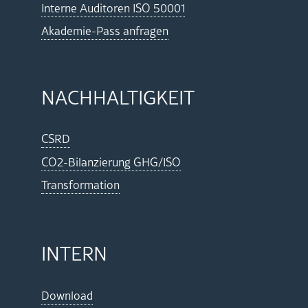
In­ter­ne Au­di­to­ren ISO 50001
Aka­de­mie-Pass an­fra­gen
NACH­HAL­TIG­KEIT
CSRD
CO2-Bi­lan­zie­rung GHG/ISO
Trans­for­ma­ti­on
IN­TERN
Down­load