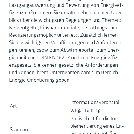
Last­gang­aus­wer­tung und Be­wer­tung von En­er­gie­ef­
fi­zi­enz­maß­nah­men. Sie er­hal­ten eben­so einen Über­
blick über die wich­tigs­ten Re­ge­lun­gen und The­men:
Netz­ent­gel­te, Ein­spar­po­ten­tia­le, Er­stat­tungs- und
Re­du­zie­rungs­mög­lich­kei­ten etc. Zu­sätz­lich ler­nen
Sie die wich­tigs­ten Ver­pflich­tun­gen und An­for­de­run­
gen ken­nen, bspw. zum Ab­wär­me­por­tal, zum En­er­
gie­au­dit nach DIN EN 16247 und zum En­er­gie­ef­fi­zi­
enz­ge­setz. Sie ken­nen ge­setz­li­che An­for­de­run­gen
und kön­nen Ihrem Un­ter­neh­men damit im Be­reich
En­er­gie Ori­en­tie­rung geben.
In­for­ma­ti­ons­ver­an­stal­
Art
tung, Trai­ning
Ba­sis­in­halt für die Im­
ple­men­tie­rung eines En­
Stan­dard
er­gie­ma­nag­ment-Sys­