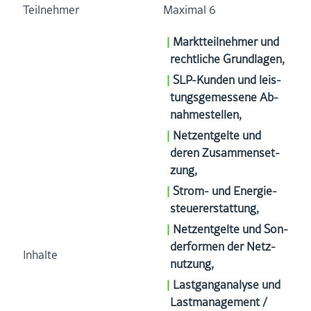
Teil­neh­mer
Ma­xi­mal 6
Markt­teil­neh­mer und
recht­li­che Grund­la­gen,
SLP-Kun­den und leis­
tungs­ge­mes­se­ne Ab­
nah­me­stel­len,
Netz­ent­gel­te und
deren Zu­sam­men­set­
zung,
Strom- und En­er­gie­
steu­e­r­er­stat­tung,
Netz­ent­gel­te und Son­
der­for­men der Netz­
In­hal­te
nut­zung,
Last­gangana­ly­se und
Last­ma­nage­ment /