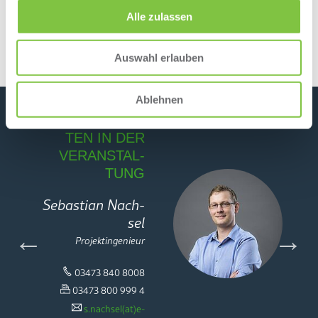
Alle zulassen
JETZT TER­MIN PRÜ­FEN
Auswahl erlauben
Ablehnen
IHRE DO­ZEN­
TEN IN DER
VER­AN­STAL­
TUNG
Se­bas­ti­an Nach­
sel
Pro­jekt­in­ge­nieur
03473 840 8008
03473 800 999 4
s.​nachsel(at)e-