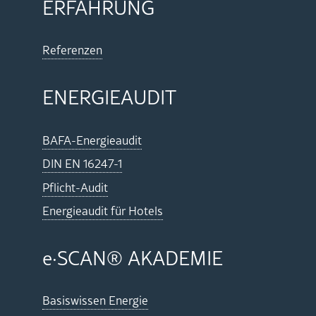
ER­FAH­RUNG
Re­fe­ren­zen
EN­ER­GIE­AU­DIT
BA­FA-En­er­gie­au­dit
DIN EN 16247-1
Pflicht-Au­dit
En­er­gie­au­dit für Ho­tels
e·SCAN
® AKA­DE­MIE
Ba­sis­wis­sen En­er­gie