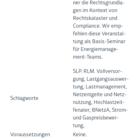
ner die Rechts­grund­la­
gen im Kon­text von
Rechts­ka­tas­ter und
Com­p­li­an­ce. Wir emp­
feh­len diese Ver­an­stal­
tung als Ba­sis-Se­mi­nar
für En­er­gie­ma­nage­
ment-Teams.
SLP. RLM. Voll­ver­sor­
gung, Last­gangs­aus­wer­
tung, Last­ma­nage­ment,
Netz­ent­gel­te und Netz­
Schlag­wor­te
nut­zung, Hoch­last­zeit­
fe­na­ter, BNetzA, Strom-
und Gas­preis­be­wer­
tung,
Vor­aus­set­zun­gen
Keine.