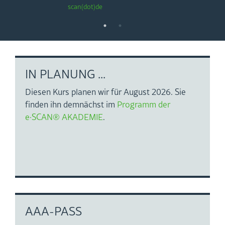
scan(dot)de
IN PLA­NUNG ...
Die­sen Kurs pla­nen wir für Au­gust 2026. Sie
fin­den ihn dem­nächst im
Pro­gramm der
e·SCAN
® AKA­DE­MIE
.
AAA-PASS