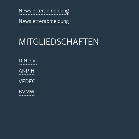
News­let­ter­an­mel­dung
News­let­ter­ab­mel­dung
MIT­GLIED­SCHAF­TEN
DIN e.V.
ANP-H
VEDEC
BVMW