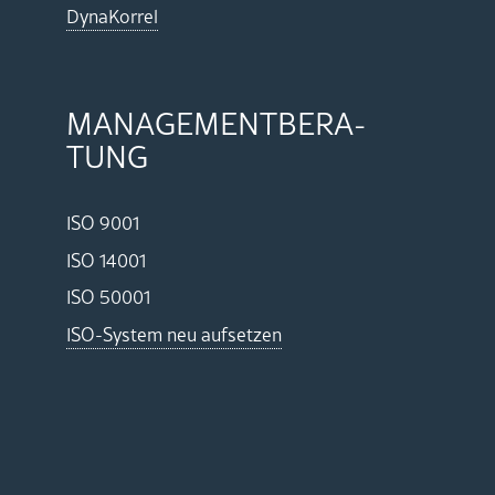
Dy­na­Kor­rel
MA­NAGE­MENT­BE­RA­
TUNG
ISO 9001
ISO 14001
ISO 50001
ISO-Sys­tem neu auf­set­zen