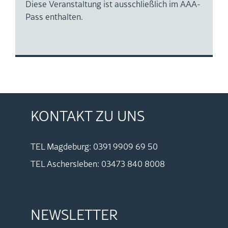
Diese Ver­an­stal­tung ist aus­schließ­lich im AAA-
Pass ent­hal­ten.
KON­TAKT ZU UNS
TEL Mag­de­burg: 0391 9909 69 50
TEL Aschers­le­ben: 03473 840 8008
NEWS­LET­TER