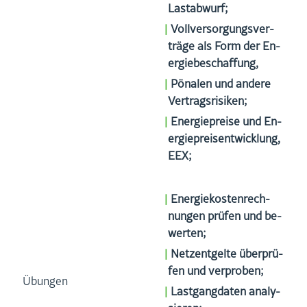
Las­t­ab­wurf;
Voll­ver­sor­gungs­ver­
trä­ge als Form der En­
er­gie­be­schaf­fung,
Pö­na­len und an­de­re
Ver­trags­ri­si­ken;
En­er­gie­prei­se und En­
er­gie­preis­ent­wick­lung,
EEX;
En­er­gie­kos­ten­rech­
nun­gen prü­fen und be­
wer­ten;
Netz­ent­gel­te über­prü­
fen und ver­pro­ben;
Übun­gen
Last­gang­da­ten ana­ly­