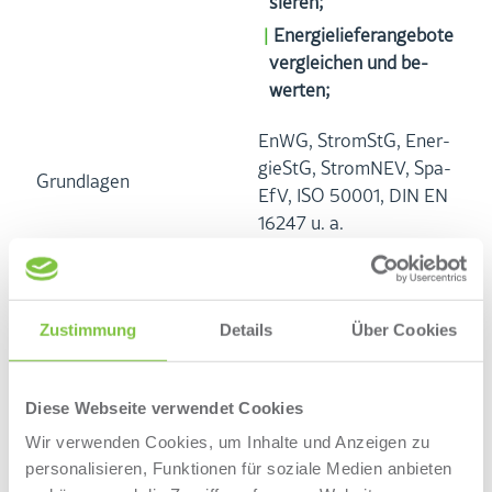
sie­ren;
En­er­gie­lie­fer­an­ge­bo­te
ver­glei­chen und be­
wer­ten;
EnWG, StromStG, En­er­
gieStG, Strom­NEV, Spa­
Grund­la­gen
EfV, ISO 50001, DIN EN
16247 u. a.
4.1 En­er­gie­kos­ten als
in­ter­nes / ex­ter­nes
Thema
Zustimmung
Details
Über Cookies
4.2 EVU, BAFA,
BNetzA und NB als in­
Diese Webseite verwendet Cookies
ter­es­sier­te Par­tei­en
Wir verwenden Cookies, um Inhalte und Anzeigen zu
4.3 Zähl­wer­ke und
personalisieren, Funktionen für soziale Medien anbieten
Markt­lo­ka­ti­ons­num­