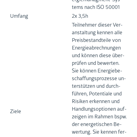
tems nach ISO 50001
Um­fang
2x 3,5h
Teil­neh­mer die­ser Ver­
an­stal­tung ken­nen alle
Preis­be­stand­tei­le von
En­er­gie­ab­rech­nun­gen
und kön­nen diese über­
prü­fen und be­wer­ten.
Sie kön­nen En­er­gie­be­
schaf­fungs­pro­zes­se un­
ter­stüt­zen und durch­
füh­ren, Po­ten­tia­le und
Ri­si­ken er­ken­nen und
Hand­lungs­op­tio­nen auf­
Ziele
zei­gen im Rah­men bspw.
der en­er­ge­ti­schen Be­
wer­tung. Sie ken­nen fer­