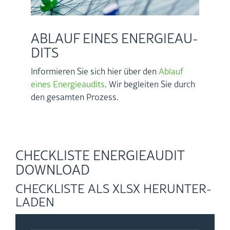
AB­LAUF EINES EN­ER­GIE­AU­
DITS
In­for­mie­ren Sie sich hier über den
Ab­lauf
eines En­er­gie­au­dits
. Wir be­glei­ten Sie durch
den ge­sam­ten Pro­zess.
CHECK­LIS­TE EN­ER­GIE­AU­DIT
DOWN­LOAD
CHECK­LIS­TE ALS XLSX HER­UN­TER­
LA­DEN