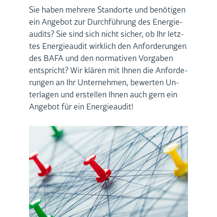
Sie haben meh­re­re Stand­or­te und be­nö­ti­gen
ein An­ge­bot zur Durch­füh­rung des En­er­gie­
au­dits? Sie sind sich nicht si­cher, ob Ihr letz­
tes En­er­gie­au­dit wirk­lich den An­for­de­run­gen
des BAFA und den nor­ma­ti­ven Vor­ga­ben
ent­spricht? Wir klä­ren mit Ihnen die An­for­de­
run­gen an Ihr Un­ter­neh­men, be­wer­ten Un­
ter­la­gen und er­stel­len Ihnen auch gern ein
An­ge­bot für ein En­er­gie­au­dit!