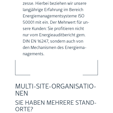
zes­se. Hier­bei be­zie­hen wir un­se­re
lang­jäh­ri­ge Er­fah­rung im Be­reich
En­er­gie­ma­nage­ment­sys­te­me ISO
50001 mit ein. Der Mehr­wert für un­
se­re Kun­den: Sie pro­fi­tie­ren nicht
nur vom En­er­gie­au­dit­be­richt gem.
DIN EN 16247, son­dern auch von
den Me­cha­nis­men des En­er­gie­ma­
nage­ments.
MUL­TI-SITE-OR­GA­NI­SA­TIO­
NEN
SIE HABEN MEH­RE­RE STAND­
OR­TE?