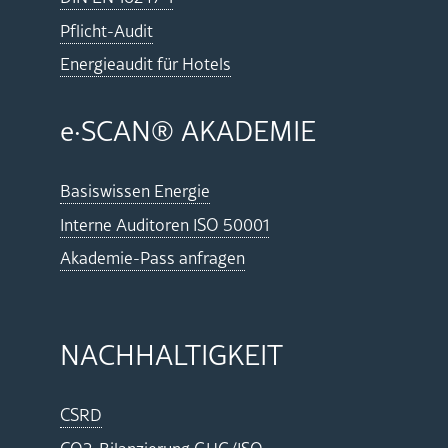
Pflicht-Au­dit
En­er­gie­au­dit für Ho­tels
e·SCAN
® AKA­DE­MIE
Ba­sis­wis­sen En­er­gie
In­ter­ne Au­di­to­ren ISO 50001
Aka­de­mie-Pass an­fra­gen
NACH­HAL­TIG­KEIT
CSRD