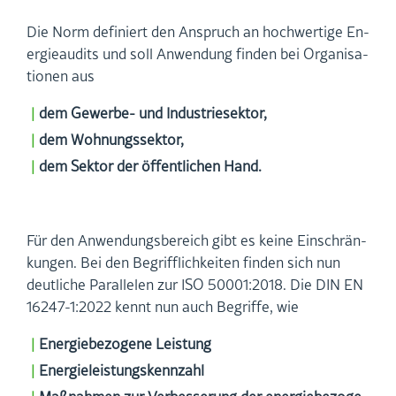
Die Norm de­fi­niert den An­spruch an hoch­wer­ti­ge En­
er­gie­au­dits und soll An­wen­dung fin­den bei Or­ga­ni­sa­
tio­nen aus
dem Ge­wer­be- und In­dus­trie­sek­tor,
dem Woh­nungs­sek­tor,
dem Sek­tor der öf­fent­li­chen Hand.
Für den An­wen­dungs­be­reich gibt es keine Ein­schrän­
kun­gen. Bei den Be­griff­lich­kei­ten fin­den sich nun
deut­li­che Par­al­le­len zur ISO 50001:2018. Die DIN EN
16247-1:2022 kennt nun auch Be­grif­fe, wie
En­er­gie­be­zo­ge­ne Leis­tung
En­er­gie­leis­tungs­kenn­zahl