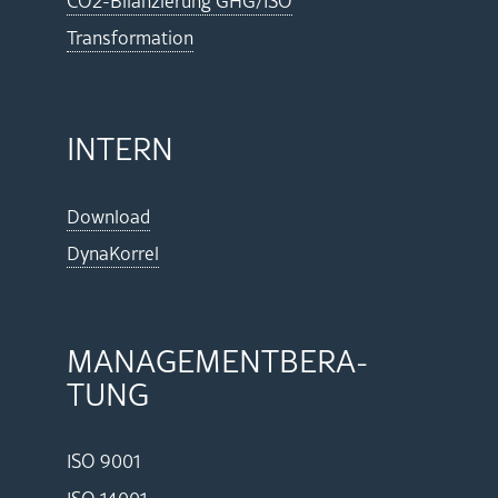
CO2-Bi­lan­zie­rung GHG/ISO
Trans­for­ma­ti­on
IN­TERN
Down­load
Dy­na­Kor­rel
MA­NAGE­MENT­BE­RA­
TUNG
ISO 9001