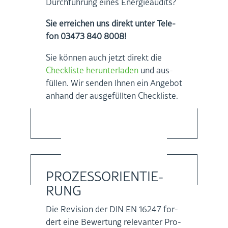
Durch­füh­rung eines En­er­gie­au­dits?
Sie er­rei­chen uns di­rekt unter Te­le­
fon 03473 840 8008!
Sie kön­nen auch jetzt di­rekt die
Check­lis­te her­un­ter­la­den
und aus­
fül­len. Wir sen­den Ihnen ein An­ge­bot
an­hand der aus­ge­füll­ten Check­lis­te.
PRO­ZESS­ORI­EN­TIE­
RUNG
Die Re­vi­si­on der DIN EN 16247 for­
dert eine Be­wer­tung re­le­van­ter Pro­