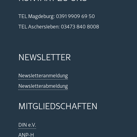
TEL Mag­de­burg: 0391 9909 69 50
TEL Aschers­le­ben: 03473 840 8008
NEWS­LET­TER
News­let­ter­an­mel­dung
News­let­ter­ab­mel­dung
MIT­GLIED­SCHAF­TEN
DIN e.V.
ANP-H