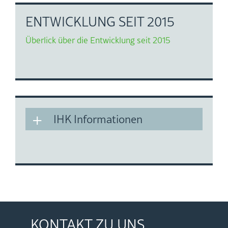
ENT­WICK­LUNG SEIT 2015
Überlick über die Ent­wick­lung seit 2015
IHK In­for­ma­tio­nen
Eine Über­sicht über Au­dits und
Zer­ti­fi­zie­run­gen bie­tet auch die
IHK Mag­de­burg an:
https://​www.​
ihk.​de/​magdeburg/​innovation/​
energie/​ene​rgie​audi​ts-​3281678
KON­TAKT ZU UNS