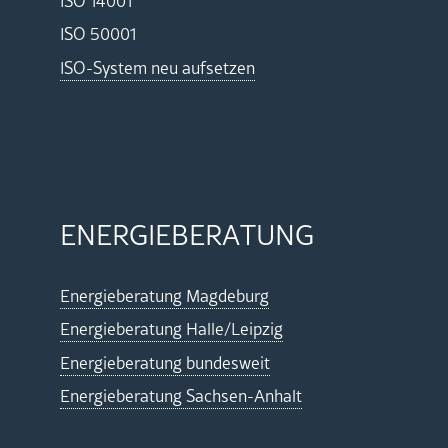
ISO 14001
ISO 50001
ISO-Sys­tem neu auf­set­zen
EN­ER­GIE­BE­RA­TUNG
En­er­gie­be­ra­tung Mag­de­burg
En­er­gie­be­ra­tung Halle/Leip­zig
En­er­gie­be­ra­tung bun­des­weit
En­er­gie­be­ra­tung Sach­sen-An­halt