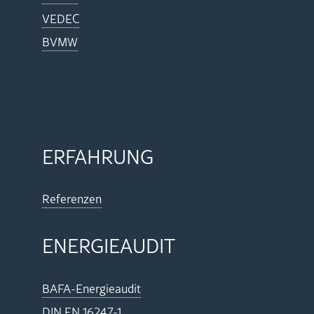
VEDEC
BVMW
ER­FAH­RUNG
Re­fe­ren­zen
EN­ER­GIE­AU­DIT
BA­FA-En­er­gie­au­dit
DIN EN 16247-1