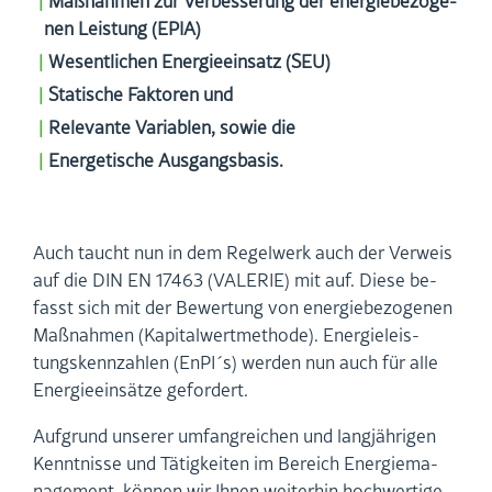
Maß­nah­men zur Ver­bes­se­rung der en­er­gie­be­zo­ge­
nen Leis­tung (EPIA)
We­sent­li­chen En­er­gie­ein­satz (SEU)
Sta­ti­sche Fak­to­ren und
Re­le­van­te Va­ria­blen, sowie die
En­er­ge­ti­sche Aus­gangs­ba­sis.
Auch taucht nun in dem Re­gel­werk auch der Ver­weis
auf die DIN EN 17463 (VA­LE­RIE) mit auf. Diese be­
fasst sich mit der Be­wer­tung von en­er­gie­be­zo­ge­nen
Maß­nah­men (Ka­pi­tal­wert­me­tho­de). En­er­gie­leis­
tungs­kenn­zah­len (EnPI´s) wer­den nun auch für alle
En­er­gie­ein­sät­ze ge­for­dert.
Auf­grund un­se­rer um­fang­rei­chen und lang­jäh­ri­gen
Kennt­nis­se und Tä­tig­kei­ten im Be­reich En­er­gie­ma­
nage­ment, kön­nen wir Ihnen wei­ter­hin hoch­wer­ti­ge