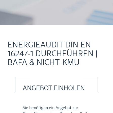
Ab­lauf eines En­er­gie­au­dits
EN­ER­GIE­AU­DIT DIN EN
16247-1 DURCH­FÜH­REN |
BAFA & NICHT-KMU
AN­GE­BOT EIN­HO­LEN
Sie be­nö­ti­gen ein An­ge­bot zur