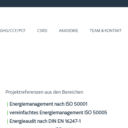
GHG/CCF/PCF
CSRD
AKA­DE­MIE
TEAM & KON­TAKT
Pro­jekt­re­fe­ren­zen aus den Be­rei­chen
En­er­gie­ma­nage­ment nach ISO 50001
ver­ein­fach­tes En­er­gie­ma­nage­ment ISO 50005
En­er­gie­au­dit nach DIN EN 16247-1