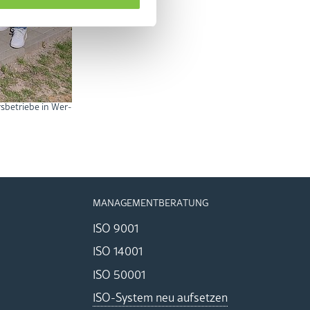
s­be­trie­be in Wer­
MA­NAGE­MENT­BE­RA­TUNG
ISO 9001
ISO 14001
ISO 50001
ISO-Sys­tem neu auf­set­zen