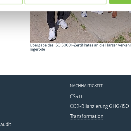
Über­ga­be des ISO 50001-Zer­ti­fi­ka­tes an die Har­zer Ver­kehr
ni­ge­ro­de
NACH­HAL­TIG­KEIT
CSRD
CO2-Bi­lan­zie­rung GHG/ISO
Trans­for­ma­ti­on
au­dit