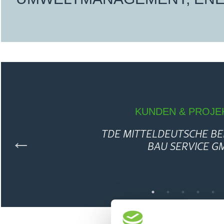
KUN­DEN & PRO­JEK­T
TDE MIT­TEL­DEUT­SCHE BERG
BAU SER­VICE GMB