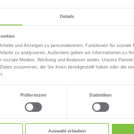
R­NI­
Details
ENT­SYS­TEM
es En­er­gie­
Cookies
er Ver­bes­se­
nhalte und Anzeigen zu personalisieren, Funktionen für soziale
l das ISO
Website zu analysieren. Außerdem geben wir Informationen zu I
brin­gen.
r soziale Medien, Werbung und Analysen weiter. Unsere Partner
en ers­ten
 Daten zusammen, die Sie ihnen bereitgestellt haben oder die s
n­de Be­treu­
n.
­wer­tung und
­gangs­ba­sis
n­ga­giert und
Präferenzen
Statistiken
t­ar­bei­ter
er e·SCAN®
e und Auf­
stützt.
Auswahl erlauben