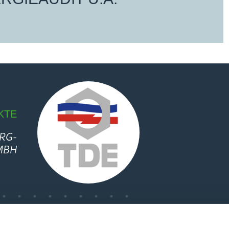
E
­
H