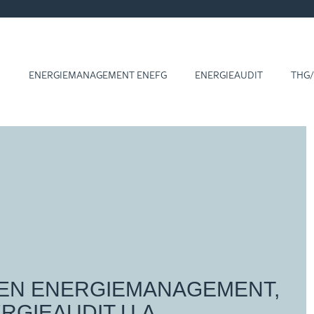
1
EN­ER­GIE­MA­NAGE­MENT ENEFG
ENERGIEAUDIT
THG/
N EN­ER­GIE­MA­NAGE­MENT,
­GIE­AU­DIT U.A.