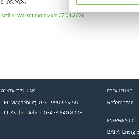
01.05.2026
Ar­ti­kel Volks­stim­me vom 27.04.2026
KON­TAKT ZU UNS
ER­FAH­RUNG
TEL Mag­de­burg: 0391 9909 69 50
Re­fe­ren­zen
TEL Aschers­le­ben: 03473 840 8008
EN­ER­GIE­AU­DIT
BA­FA-En­er­gie­