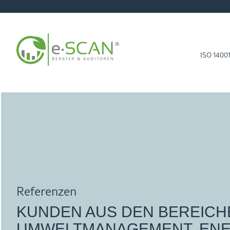
ISO 1400
Re­fe­ren­zen
KUN­DEN AUS DEN BE­REI­CHE
UM­WELT­MA­NAGE­MENT, EN­ER